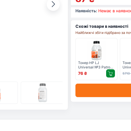
Наявність:
Немає в наявнос
Схожі товари в наявності
Найближчі збіги підібрано за п
Тонер HP LJ
Тоне
Universal №3 Patron
Univ
(PN-HU3-100)
SERV
76
₴
5710
(12x8
PN-