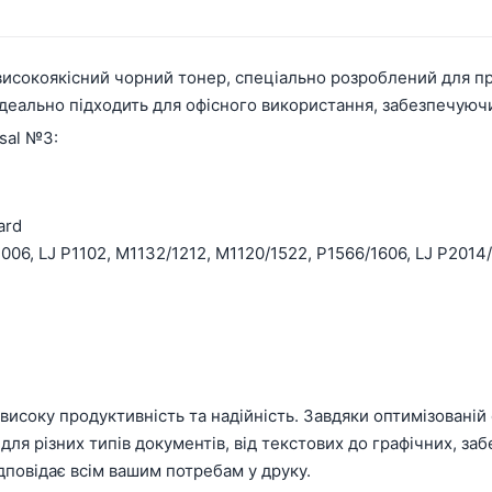
високоякісний чорний тонер, спеціально розроблений для при
еально підходить для офісного використання, забезпечуючи ч
sal №3:
ard
1006, LJ P1102, M1132/1212, M1120/1522, P1566/1606, LJ P201
високу продуктивність та надійність. Завдяки оптимізованій
 для різних типів документів, від текстових до графічних, 
ідповідає всім вашим потребам у друку.