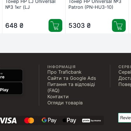
Тонер HP LJ Universal
Тонер HP Universal №3
№3 1кг (LJ
Patron (PN-HU3-10)
P1005/P1505/P1102)
Patron (PN-HU3-1)
648
₴
5303
₴
К
ІНФОРМАЦІЯ
СЕРВ
Про Traficbank
Серві
 в
re
Сайти та Google Ads
Дост
Питання та відповіді
Пове
Play
(FAQ)
Контакти
Огляди товарів