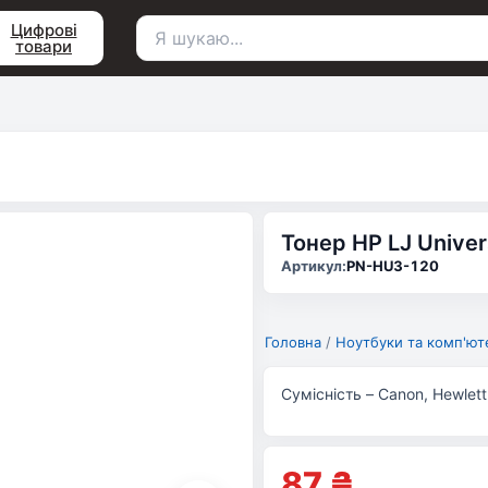
Цифрові
товари
Пошук
для:
Тонер HP LJ Unive
Артикул:
PN-HU3-120
Головна
/
Ноутбуки та комп'ют
Сумісність – Canon, Hewlett
87
₴