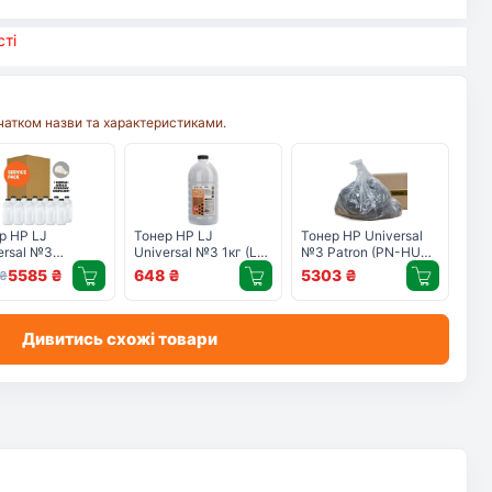
ті
очатком назви та характеристиками.
р HP LJ
Тонер HP LJ
Тонер HP Universal
ersal №3
Universal №3 1кг (LJ
№3 Patron (PN-HU3-
ICE PACK
P1005/P1505/P1102)
10)
5585
₴
648
₴
5303
₴
₴
33 г) Patron (T-
Patron (PN-HU3-1)
HU3-10SP)
Дивитись схожі товари