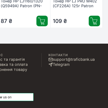
Тонер HP LJ1160/1320
Тонер HP LJ PRO M402
(Q5949A) Patron (PN-
(CF226A) 125г Patron
HLJ1160-120)
(PN-HLJPM402-125)
87
₴
109
₴
ІС
КОНТАКТИ
с та гарантія
support@traficbank.ua
авка та оплата
Telegram
рнення товару