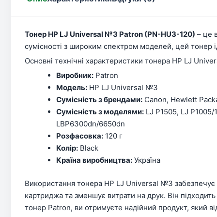
Тонер HP LJ Universal №3 Patron (PN-HU3-120)
– це 
сумісності з широким спектром моделей, цей тонер ід
Основні технічні характеристики тонера HP LJ Univer
Виробник:
Patron
Модель:
HP LJ Universal №3
Сумісність з брендами:
Canon, Hewlett Pack
Сумісність з моделями:
LJ P1505, LJ P1005/
LBP6300dn/6650dn
Розфасовка:
120 г
Колір:
Black
Країна виробництва:
Україна
Використання тонера HP LJ Universal №3 забезпечує 
картриджа та зменшує витрати на друк. Він підходить
тонер Patron, ви отримуєте надійний продукт, який в