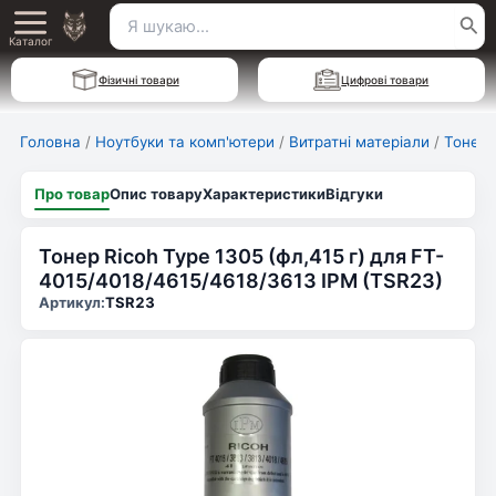
Перейти
Пошук
Main
до
Каталог
для:
вмісту
Menu
Фізичні товари
Цифрові товари
Головна
/
Ноутбуки та комп'ютери
/
Витратні матеріали
/
Тонер 
Про товар
Опис товару
Характеристики
Відгуки
Тонер Ricoh Type 1305 (фл,415 г) для FT-
4015/4018/4615/4618/3613 IPM (TSR23)
Артикул:
TSR23