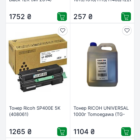
(842135)
260г IPM (TSR13)
1752
₴
257
₴
Тонер Ricoh SP400E 5K
Тонер RICOH UNIVERSAL
(408061)
1000г Tomoegawa (TG-
RUT-1)
1265
₴
1104
₴