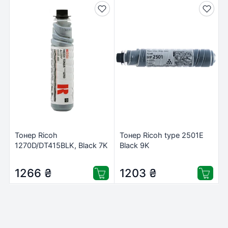
Тонер Ricoh
Тонер Ricoh type 2501E
1270D/DT415BLK, Black 7K
Black 9K
(842338)
(MP2001/MP2501)
(842009/841769/842341)
1266
₴
1203
₴