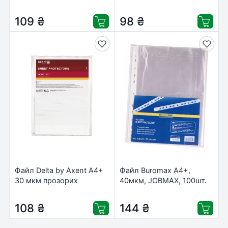
Прозорий, 100 шт
глянсовий Прозорий, 100
(D1004)
шт (D1003)
109
₴
98
₴
Файл Delta by Axent А4+
Файл Buromax А4+,
30 мкм прозорих
40мкм, JOBMAX, 100шт.
глянсових, 100 штук
(BM.3805)
(D1005)
108
₴
144
₴