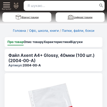
Перейти
Пошук
Main
до
Каталог
для:
вмісту
Menu
Фізичні товари
Цифрові товари
Головна
/
Офіс, школа, книги
/
Папки, файли, бокси
Про товар
Опис товару
Характеристики
Відгуки
Файл Axent А4+ Glossy, 40мкм (100 шт.)
(2004-00-А)
Артикул:
2004-00-А