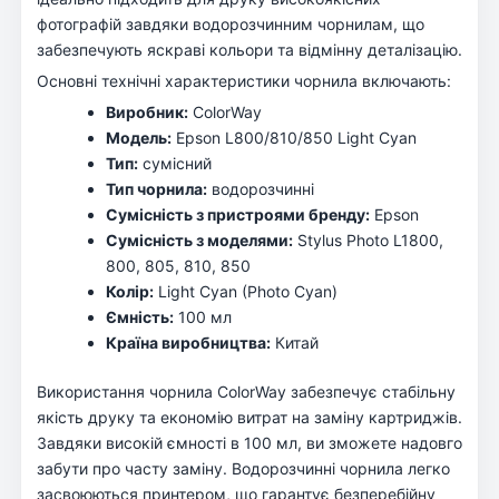
фотографій завдяки водорозчинним чорнилам, що
забезпечують яскраві кольори та відмінну деталізацію.
Основні технічні характеристики чорнила включають:
Виробник:
ColorWay
Модель:
Epson L800/810/850 Light Cyan
Тип:
сумісний
Тип чорнила:
водорозчинні
Сумісність з пристроями бренду:
Epson
Сумісність з моделями:
Stylus Photo L1800,
800, 805, 810, 850
Колір:
Light Cyan (Photo Cyan)
Ємність:
100 мл
Країна виробництва:
Китай
Використання чорнила ColorWay забезпечує стабільну
якість друку та економію витрат на заміну картриджів.
Завдяки високій ємності в 100 мл, ви зможете надовго
забути про часту заміну. Водорозчинні чорнила легко
засвоюються принтером, що гарантує безперебійну