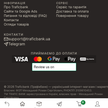
ІНФОРМАЦІЯ
СЕРВІС
Про Traficbank
Сервіс та гарантія
Сайти та Google Ads
Доставка та оплата
Питання та відповіді (FAQ)
Повернення товару
Контакти
Огляди товарів
КОНТАКТИ
support@traficbank.ua
Telegram
ПРИЙМАЄМО ДО ОПЛАТИ
© 2026 Traficbank (Трафікбанк) — український інтернет-магазин і маркет
Власник: ФОП Михацький Роман Сергійович, РНОКПП 3109610453.
ТМ TRAFIC BANK зареєстрована в Україні, власник прав - Михацький Роман
Сергійович.
Угода користувача
Політика конфіденційності
Публічна оферта
Налаштування Cookies
Сертифікати, ліцензії та патенти