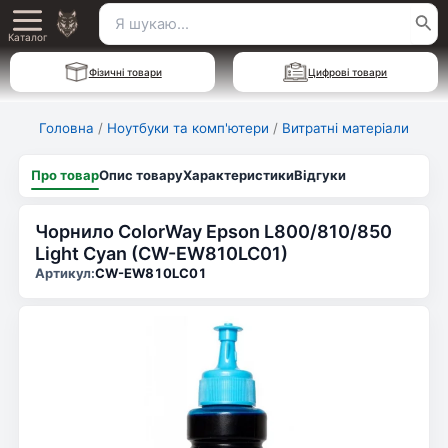
Перейти
Пошук
Main
до
Каталог
для:
вмісту
Menu
Фізичні товари
Цифрові товари
Головна
/
Ноутбуки та комп'ютери
/
Витратні матеріали
Про товар
Опис товару
Характеристики
Відгуки
Чорнило ColorWay Epson L800/810/850
Light Cyan (CW-EW810LC01)
Артикул:
CW-EW810LC01