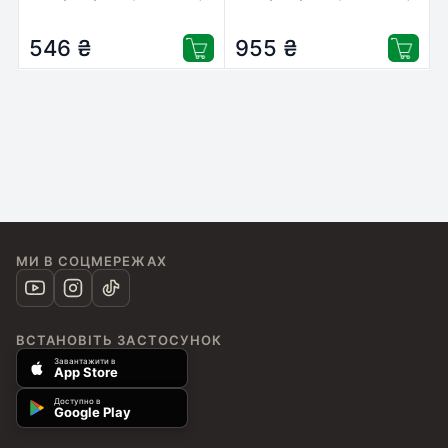
BK/С/M/LС/LM/Y (CW-
BK/С/M/LС/LM/Y (CW-
EW810SET01)
EW810SET02)
546
₴
955
₴
МИ В СОЦМЕРЕЖАХ
ВСТАНОВІТЬ ЗАСТОСУНОК
Завантажити в
App Store
Доступно в
Google Play