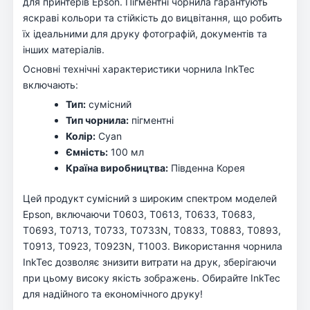
для принтерів Epson. Пігментні чорнила гарантують
яскраві кольори та стійкість до вицвітання, що робить
їх ідеальними для друку фотографій, документів та
інших матеріалів.
Основні технічні характеристики чорнила InkTec
включають:
Тип:
сумісний
Тип чорнила:
пігментні
Колір:
Cyan
Ємність:
100 мл
Країна виробництва:
Південна Корея
Цей продукт сумісний з широким спектром моделей
Epson, включаючи T0603, T0613, T0633, T0683,
T0693, T0713, T0733, T0733N, T0833, T0883, T0893,
T0913, T0923, T0923N, T1003. Використання чорнила
InkTec дозволяє знизити витрати на друк, зберігаючи
при цьому високу якість зображень. Обирайте InkTec
для надійного та економічного друку!