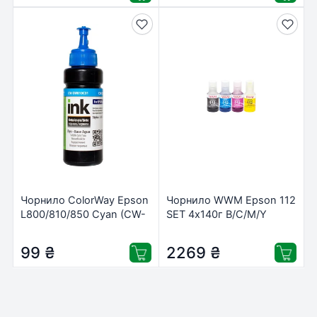
Чорнило ColorWay Epson
Чорнило WWM Epson 112
L800/810/850 Cyan (CW-
SET 4х140г B/C/M/Y
EW810C01)
pigm., KeyLock
(E112SET4P)
99
₴
2269
₴