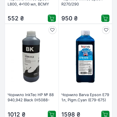
L800, 4*100 мл, BCMY
R270/290
(E0017-4SET100)
RX590/610/690/Magenta
(E0010-01LM)
552
₴
950
₴
Чорнило InkTec HP № 88
Чорнило Barva Epson E79
940,942 Black (H5088-
1л, Pigm.Cyan (E79-675)
01LB)
1012
₴
1598
₴