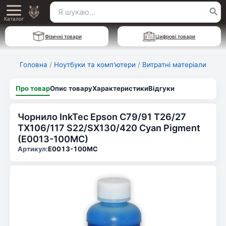
Перейти
Пошук
Main
до
Каталог
для:
вмісту
Menu
Фізичні товари
Цифрові товари
Головна
/
Ноутбуки та комп'ютери
/
Витратні матеріали
Про товар
Опис товару
Характеристики
Відгуки
Чорнило InkTec Epson C79/91 Т26/27
ТХ106/117 S22/SX130/420 Cyan Pigment
(E0013-100MC)
Артикул:
E0013-100MC