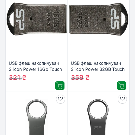
USB флеш накопичувач
USB флеш накопичувач
Silicon Power 16Gb Touch
Silicon Power 32GB Touch
T01 (SP016GBUF2T01V1K)
T01 USB 2.0
321
₴
359
₴
349
₴
395
₴
(SP032GBUF2T01V1K)