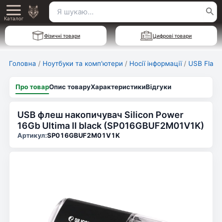
Перейти
Пошук
Main
до
Каталог
для:
вмісту
Menu
Фізичні товари
Цифрові товари
Головна
/
Ноутбуки та комп'ютери
/
Носії інформації
/
USB Flash
Про товар
Опис товару
Характеристики
Відгуки
USB флеш накопичувач Silicon Power
16Gb Ultima II black (SP016GBUF2M01V1K)
Артикул:
SP016GBUF2M01V1K