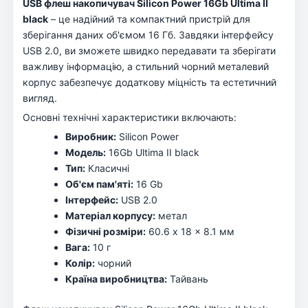
USB флеш накопичувач Silicon Power 16Gb Ultima II
black
– це надійний та компактний пристрій для
зберігання даних об'ємом 16 Гб. Завдяки інтерфейсу
USB 2.0, ви зможете швидко передавати та зберігати
важливу інформацію, а стильний чорний металевий
корпус забезпечує додаткову міцність та естетичний
вигляд.
Основні технічні характеристики включають:
Виробник:
Silicon Power
Модель:
16Gb Ultima II black
Тип:
Класичні
Об'єм пам'яті:
16 Gb
Інтерфейс:
USB 2.0
Матеріал корпусу:
метал
Фізичні розміри:
60.6 x 18 x 8.1 мм
Вага:
10 г
Колір:
чорний
Країна виробництва:
Тайвань