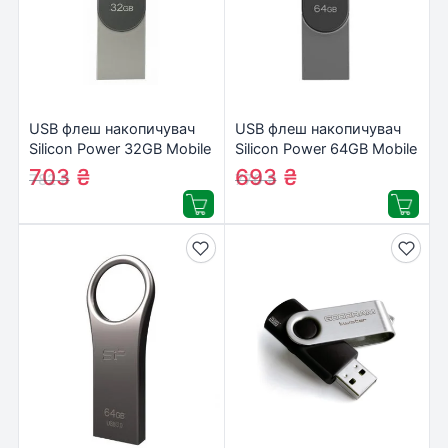
USB флеш накопичувач
USB флеш накопичувач
Silicon Power 32GB Mobile
Silicon Power 64GB Mobile
C80 Silver USB 3.2
C80 Silver USB 3.2
703
₴
693
₴
782
₴
770
₴
(SP032GBUC3C80V1S)
(SP064GBUC3C80V1S)