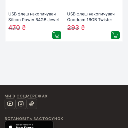
USB флеш накопичувач
USB флеш накопичувач
Silicon Power 64GB Jewel
Goodram 16GB Twister
J80 Titanium USB 3.0
Black USB 2.0 (UTS2-
470
₴
293
₴
523
₴
319
₴
(SP064GBUF3J80V1T)
0160K0R11)
МИ В СОЦМЕРЕЖАХ
ВСТАНОВІТЬ ЗАСТОСУНОК
Завантажити в
App Store