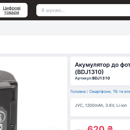
Цифрові
товари
Пошук
для:
Акумулятор до фото
(BDJ1310)
Артикул:
BDJ1310
Головна
/
Смартфони, ТБ та ел
JVC, 1200mAh, 3.6V, Li-ion
620
₴