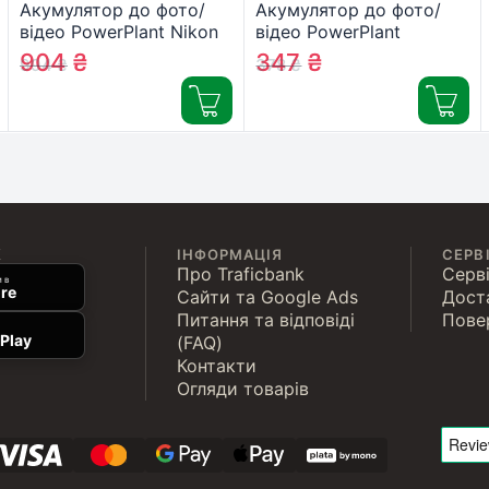
Акумулятор до фото/
Акумулятор до фото/
відео PowerPlant Nikon
відео PowerPlant
EN-EL14 Chip (D3100,
Samsung BP70A
904
₴
347
₴
994
₴
378
₴
D3200, D5100)
(DV00DV1261)
(DV00DV1290)
К
ІНФОРМАЦІЯ
СЕРВ
Про Traficbank
Серві
 в
re
Сайти та Google Ads
Дост
Питання та відповіді
Пове
Play
(FAQ)
Контакти
Огляди товарів