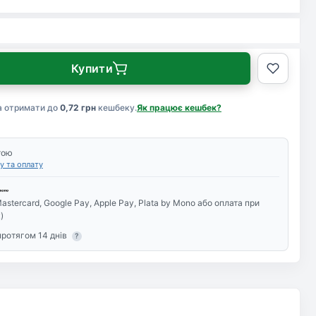
Купити
а отримати до
0,72 грн
кешбеку.
Як працює кешбек?
тою
у та оплату
astercard, Google Pay, Apple Pay, Plata by Mono або оплата при
)
протягом 14 днів
?