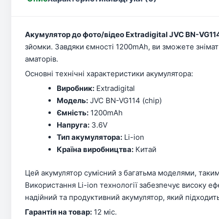
Акумулятор до фото/відео Extradigital JVC BN-VG114
зйомки. Завдяки ємності 1200mAh, ви зможете знімат
аматорів.
Основні технічні характеристики акумулятора:
Виробник:
Extradigital
Модель:
JVC BN-VG114 (chip)
Ємність:
1200mAh
Напруга:
3.6V
Тип акумулятора:
Li-ion
Країна виробництва:
Китай
Цей акумулятор сумісний з багатьма моделями, таки
Використання Li-ion технології забезпечує високу еф
надійний та продуктивний акумулятор, який підходит
Гарантія на товар:
12 міс.