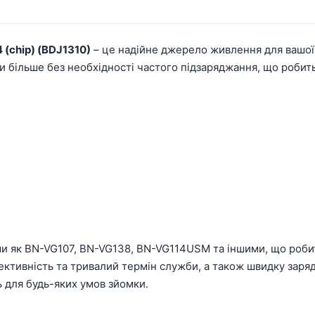
 (chip) (BDJ1310)
– це надійне джерело живлення для вашої 
и більше без необхідності частого підзаряджання, що робит
ми як BN-VG107, BN-VG138, BN-VG114USM та іншими, що робит
ективність та тривалий термін служби, а також швидку заряд
ь для будь-яких умов зйомки.