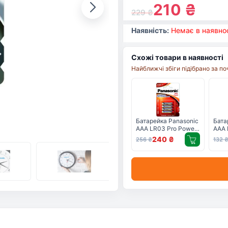
210
₴
229
₴
Наявність:
Немає в наявнос
Схожі товари в наявності
Найближчі збіги підібрано за п
Батарейка Panasonic
Бата
AAA LR03 Pro Power
AAA 
* 4 (LR03XEG/4BP)
Powe
240
₴
256
₴
132
(LR0