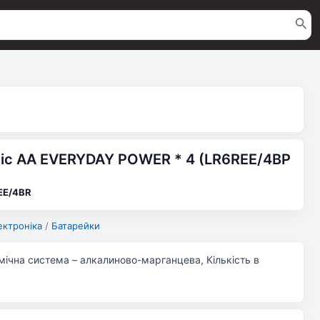
nic AA EVERYDAY POWER * 4 (LR6REE/4BP
EE/4BR
ектроніка
/
Батарейки
мічна система – алкалиново-марганцева, Кількість в