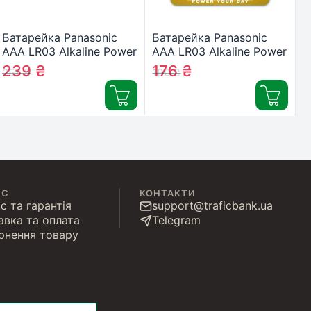
Батарейка Panasonic
Батарейка Panasonic
AAA LR03 Alkaline Power
AAA LR03 Alkaline Power
* 10 (LR03REB/10BW)
* 4 (LR03REB/4BPR)
239
₴
176
₴
257
₴
190
₴
ІС
КОНТАКТИ
с та гарантія
support@traficbank.ua
авка та оплата
Telegram
рнення товару