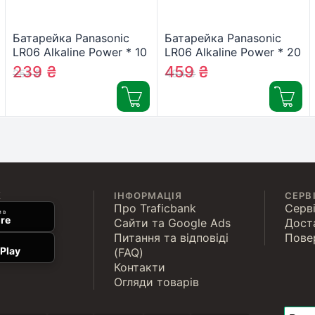
Батарейка Panasonic
Батарейка Panasonic
LR06 Alkaline Power * 10
LR06 Alkaline Power * 20
(LR6REB/10BW)
(LR6REB/20BW)
239
₴
459
₴
257
₴
494
₴
К
ІНФОРМАЦІЯ
СЕРВ
Про Traficbank
Серві
 в
re
Сайти та Google Ads
Дост
Питання та відповіді
Пове
Play
(FAQ)
Контакти
Огляди товарів