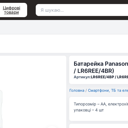
Цифрові
товари
Пошук
для:
Батарейка Panaso
/ LR6REE/4BR)
Артикул:
LR6REE/4BP / LR6R
Головна
/
Смартфони, ТБ та ел
Типорозмір – AA, електрохі
упаковці – 4 шт