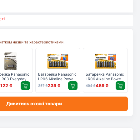
ті
очатком назви та характеристиками.
рейка Panasonic
Батарейка Panasonic
Батарейка Panasonic
LR03 Everyday
LR06 Alkaline Power
LR06 Alkaline Power
r * 2
* 10 (LR6REB/10BW)
* 20 (LR6REB/20BW)
122
₴
239
₴
459
₴
₴
257
₴
494
₴
3REE/2BR)
Дивитись схожі товари