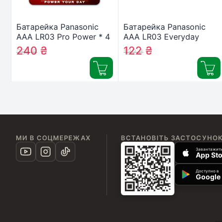
Батарейка Panasonic
Батарейка Panasonic
AAA LR03 Pro Power * 4
AAA LR03 Everyday
(LR03XEG/4BP)
Power * 2
240
₴
122
₴
256
₴
132
₴
(LR03REE/2BR)
МИ В СОЦМЕРЕЖАХ
ВСТАНОВІТЬ ЗАСТОСУНО
Завантажити
App Sto
Доступно в
Google 