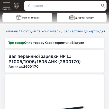
Перейти
Пошук
Main
до
Каталог
для:
вмісту
Menu
Фізичні товари
Цифрові товари
Головна
/
Ноутбуки та комп'ютери
/
Запчастини до картриджів
Про товар
Опис товару
Характеристики
Відгуки
Вал первинної зарядки HP LJ
P1005/1006/1505 AHK (2600170)
Артикул:
2600170