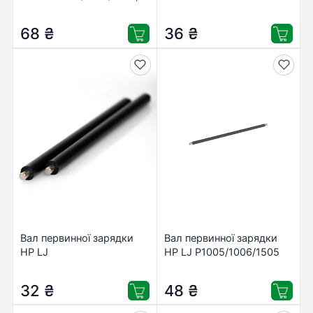
hard Printalist (PCRh-
P1005/1006/1100/1102/1212/1
CE285A-PL)
AHK (KS-PCR1505S)
68
₴
36
₴
Вал первинної зарядки
Вал первинної зарядки
HP LJ
HP LJ P1005/1006/1505
P1005/1006/1007/1008/1505
NewTone (PCR-HP1505E)
Everprint (EVP-PCRH1005)
32
₴
48
₴