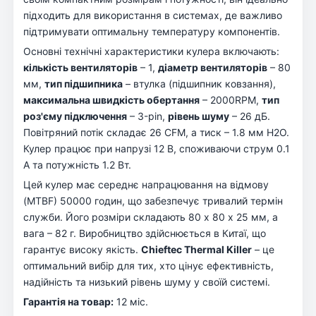
підходить для використання в системах, де важливо
підтримувати оптимальну температуру компонентів.
Основні технічні характеристики кулера включають:
кількість вентиляторів
– 1,
діаметр вентиляторів
– 80
мм,
тип підшипника
– втулка (підшипник ковзання),
максимальна швидкість обертання
– 2000RPM,
тип
роз'єму підключення
– 3-pin,
рівень шуму
– 26 дБ.
Повітряний потік складає 26 CFM, а тиск – 1.8 мм H2O.
Кулер працює при напрузі 12 В, споживаючи струм 0.1
А та потужність 1.2 Вт.
Цей кулер має середнє напрацювання на відмову
(MTBF) 50000 годин, що забезпечує тривалий термін
служби. Його розміри складають 80 х 80 х 25 мм, а
вага – 82 г. Виробництво здійснюється в Китаї, що
гарантує високу якість.
Chieftec Thermal Killer
– це
оптимальний вибір для тих, хто цінує ефективність,
надійність та низький рівень шуму у своїй системі.
Гарантія на товар:
12 міс.