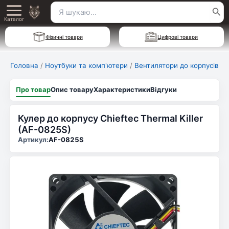
Перейти
Пошук
Main
до
Каталог
для:
вмісту
Menu
Фізичні товари
Цифрові товари
Головна
/
Ноутбуки та комп'ютери
/
Вентилятори до корпусів
Про товар
Опис товару
Характеристики
Відгуки
Кулер до корпусу Chieftec Thermal Killer
(AF-0825S)
Артикул:
AF-0825S