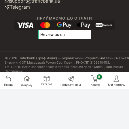
support@traficbank.ua
Telegram
ПРИЙМАЄМО ДО ОПЛАТИ
© 2026 Traficbank (Трафікбанк) — український інтернет-магазин і маркет
Власник: ФОП Михацький Роман Сергійович, РНОКПП 3109610453.
ТМ TRAFIC BANK зареєстрована в Україні, власник прав - Михацький Роман
Сергійович.
Угода користувача
Політика конфіденційності
Публічна оферта
Налаштування Cookies
Сертифікати, ліцензії та патенти
Каталог
Назад
Написати нам
Кошик
Мій профіль
Додому