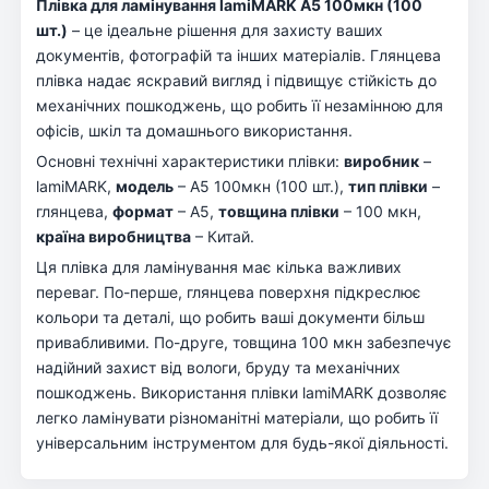
Плівка для ламінування lamiMARK А5 100мкн (100
шт.)
– це ідеальне рішення для захисту ваших
документів, фотографій та інших матеріалів. Глянцева
плівка надає яскравий вигляд і підвищує стійкість до
механічних пошкоджень, що робить її незамінною для
офісів, шкіл та домашнього використання.
Основні технічні характеристики плівки:
виробник
–
lamiMARK,
модель
– А5 100мкн (100 шт.),
тип плівки
–
глянцева,
формат
– А5,
товщина плівки
– 100 мкн,
країна виробництва
– Китай.
Ця плівка для ламінування має кілька важливих
переваг. По-перше, глянцева поверхня підкреслює
кольори та деталі, що робить ваші документи більш
привабливими. По-друге, товщина 100 мкн забезпечує
надійний захист від вологи, бруду та механічних
пошкоджень. Використання плівки lamiMARK дозволяє
легко ламінувати різноманітні матеріали, що робить її
універсальним інструментом для будь-якої діяльності.