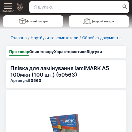
Перейти
Пошук
Main
до
Каталог
для:
вмісту
Menu
Фізичні товари
Цифрові товари
Головна
/
Ноутбуки та комп'ютери
/
Обробка документів
Про товар
Опис товару
Характеристики
Відгуки
Плівка для ламінування lamiMARK А5
100мкн (100 шт.) (50563)
Артикул:
50563