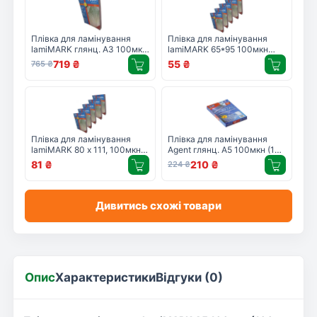
Плівка для ламінування
Плівка для ламінування
lamiMARK глянц. А3 100мкн
lamiMARK 65*95 100мкн
(100 шт.) (50653)
(100 шт.) (50163)
719
₴
55
₴
765
₴
Плівка для ламінування
Плівка для ламінування
lamiMARK 80 x 111, 100мкн
Agent глянц. А5 100мкн (100
(100 шт.) (50253)
шт.) (3150021)
81
₴
210
₴
224
₴
Дивитись схожі товари
Опис
Характеристики
Відгуки (0)