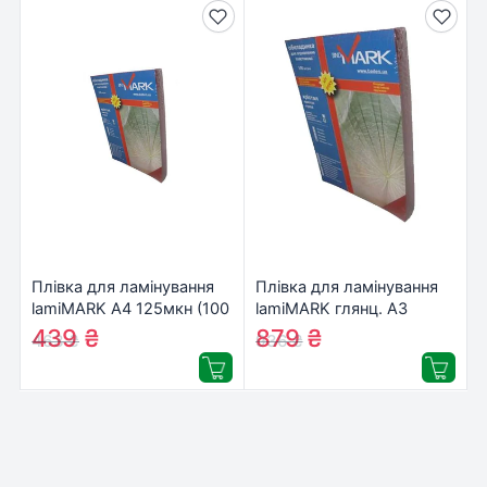
Плівка для ламінування
Плівка для ламінування
lamiMARK А4 125мкн (100
lamiMARK глянц. А3
шт.) (50604)
125мкн (100 шт.) (50654)
439
₴
879
₴
463
₴
936
₴