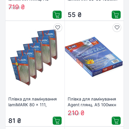
100мкн (100 шт.) (50653)
(100 шт.) (50163)
719
₴
765
₴
55
₴
Плівка для ламінування
Плівка для ламінування
lamiMARK 80 x 111,
Agent глянц. А5 100мкн
100мкн (100 шт.) (50253)
(100 шт.) (3150021)
210
₴
224
₴
81
₴