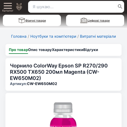
Перейти
Пошук
Main
до
Каталог
для:
вмісту
Menu
Фізичні товари
Цифрові товари
Головна
/
Ноутбуки та комп'ютери
/
Витратні матеріали
Про товар
Опис товару
Характеристики
Відгуки
Чорнило ColorWay Epson SP R270/290
RX500 TX650 200мл Magenta (CW-
EW650M02)
Артикул:
CW-EW650M02