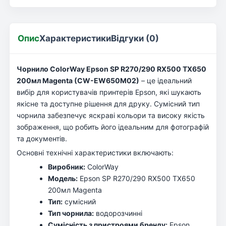
Опис
Характеристики
Відгуки (0)
Чорнило ColorWay Epson SP R270/290 RX500 TX650
200мл Magenta (CW-EW650M02)
– це ідеальний
вибір для користувачів принтерів Epson, які шукають
якісне та доступне рішення для друку. Сумісний тип
чорнила забезпечує яскраві кольори та високу якість
зображення, що робить його ідеальним для фотографій
та документів.
Основні технічні характеристики включають:
Виробник:
ColorWay
Модель:
Epson SP R270/290 RX500 TX650
200мл Magenta
Тип:
сумісний
Тип чорнила:
водорозчинні
Сумісність з пристроями бренду:
Epson