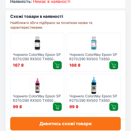
Наявність:
Немає в наявності
Схожі товари в наявності
Найближчі збіги підібрано за початком назви та
характеристиками.
Чорнило ColorWay Epson SP
Чорнило ColorWay Epson SP
R270/290 RX500 TX650
R270/290 RX500 TX650
200мл Black (CW-
200мл LCyan (CW-
167
₴
168
₴
EW650BK02)
EW650LC02)
Чорнило ColorWay Epson SP
Чорнило ColorWay Epson SP
R270/290 RX500 TX650
R270/290 RX500 TX650
LMag (CW-EW650LM01)
LCyan (CW-EW650LC01)
99
₴
99
₴
Дивитись схожі товари