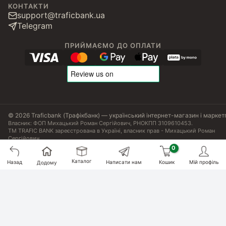
КОНТАКТИ
support@traficbank.ua
Telegram
ПРИЙМАЄМО ДО ОПЛАТИ
© 2026 Traficbank (Трафікбанк) — український інтернет-магазин і маркет
Власник: ФОП Михацький Роман Сергійович, РНОКПП 3109610453.
ТМ TRAFIC BANK зареєстрована в Україні, власник прав - Михацький Роман
Сергійович.
Угода користувача
Політика конфіденційності
Публічна оферта
Налаштування Cookies
Сертифікати, ліцензії та патенти
Каталог
Назад
Написати нам
Кошик
Мій профіль
Додому