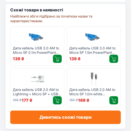
Схожі товари в наявності
Найближчі збіги підібрано за початком назви та
характеристиками.
Дата кабель USB 3.0 AM to
Дата кабель USB 3.0 AM to
Micro 5P 0.1m PowerPlant
Micro 5P 1.5m PowerPlant
(KD00AS1229)
(KD00AS1231)
139
₴
139
₴
Дата кабель USB 2.0 AM to
Дата кабель USB 2.0 AM to
Lightning + Micro 5P + USB-
Micro 5P 1.0m white
C 1.0m 2.1A PowerPlant
PowerPlant (CA910700)
177
₴
169
₴
195
₴
182
₴
(CA910663)
Дивитись схожі товари