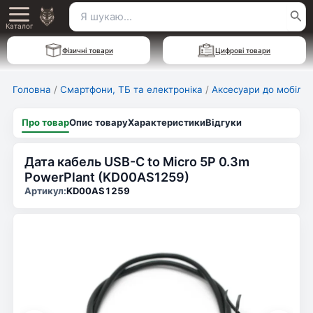
Перейти
Пошук
Main
до
Каталог
для:
вмісту
Menu
Фізичні товари
Цифрові товари
Головна
/
Смартфони, ТБ та електроніка
/
Аксесуари до мобільн
Про товар
Опис товару
Характеристики
Відгуки
Дата кабель USB-C to Micro 5P 0.3m
PowerPlant (KD00AS1259)
Артикул:
KD00AS1259