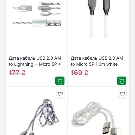
Дата кабель USB 2.0 AM
Дата кабель USB 2.0 AM
to Lightning + Micro 5P +
to Micro 5P 1.0m white
USB-C 1.0m 2.1A
PowerPlant (CA910700)
177
₴
169
₴
195
₴
182
₴
PowerPlant (CA910663)