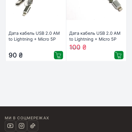
Дата кабель USB 2.0 AM
Дата кабель USB 2.0 AM
to Lightning + Micro 5P
to Lightning + Micro 5P
1.0m cotton PowerPlant
1.0m cotton PowerPlant
100
₴
110
₴
(KD00AS1289)
(KD00AS1290)
90
₴
МИ В СОЦМЕРЕЖАХ