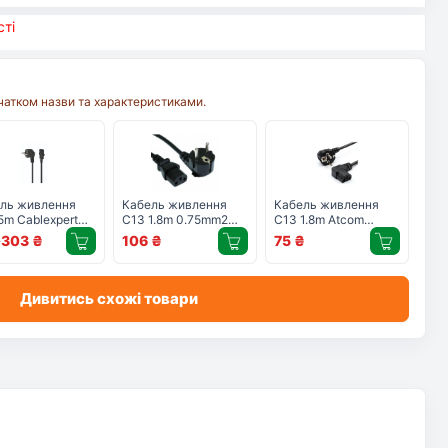
ті
очатком назви та характеристиками.
ль живлення
Кабель живлення
Кабель живлення
5m Cablexpert
C13 1.8m 0.75mm2
C13 1.8m Atcom
186-VDE-5M)
Merlion (PC-186
(15270)
303
₴
106
₴
75
₴
₴
CEE7/17-C13 CU18)
Дивитись схожі товари