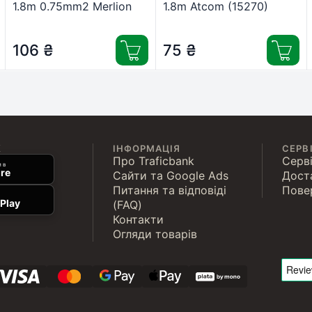
1.8m 0.75mm2 Merlion
1.8m Atcom (15270)
(PC-186 CEE7/17-C13
CU18)
106
₴
75
₴
К
ІНФОРМАЦІЯ
СЕРВ
Про Traficbank
Серві
 в
re
Сайти та Google Ads
Дост
Питання та відповіді
Пове
Play
(FAQ)
Контакти
Огляди товарів