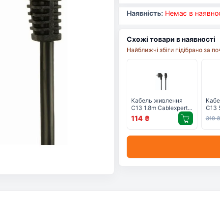
Наявність:
Немає в наявнос
Схожі товари в наявності
Найближчі збіги підібрано за п
Кабель живлення
Кабе
C13 1.8m Cablexpert
C13 
(PC-186)
(PC-
114
₴
319