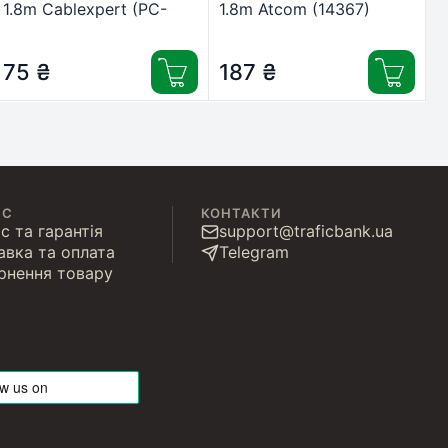
1.8m Cablexpert (PC-
1.8m Atcom (14367)
184/2)
75
₴
187
₴
ІС
КОНТАКТИ
с та гарантія
support@traficbank.ua
авка та оплата
Telegram
рнення товару