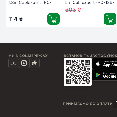
1.8m Cablexpert (PC-
5m Cablexpert (PC-186-
186)
VDE-5M)
303
₴
319
₴
114
₴
МИ В СОЦМЕРЕЖАХ
ВСТАНОВІТЬ ЗАСТОСУНО
Завантажити
App Sto
Доступно в
Google 
ПРИЙМАЄМО ДО ОПЛАТИ