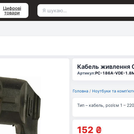
Цифрові
товари
Пошук
для:
Кабель живлення C
Артикул:
PC-186A-VDE-1.8
Головна
/
Ноутбуки та комп'ют
Тип – кабель, роз’єм 1 – 220
152
₴