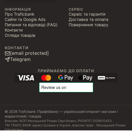
ІНФОРМАЦІЯ
СЕРВІС
Про Traficbank
Сервіс та гарантія
Сайти та Google Ads
Доставка та оплата
Питання та відповіді (FAQ)
Повернення товару
Контакти
Огляди товарів
КОНТАКТИ
[email protected]
Telegram
ПРИЙМАЄМО ДО ОПЛАТИ
© 2026 Traficbank (Трафікбанк) — український інтернет-магазин і
маркетплейс товарів
Власник: ФОП Михацький Роман Сергійович, РНОКПП 3109610453.
ТМ TRAFIC BANK зареєстрована в Україні, власник прав - Михацький Роман
Сергійович.