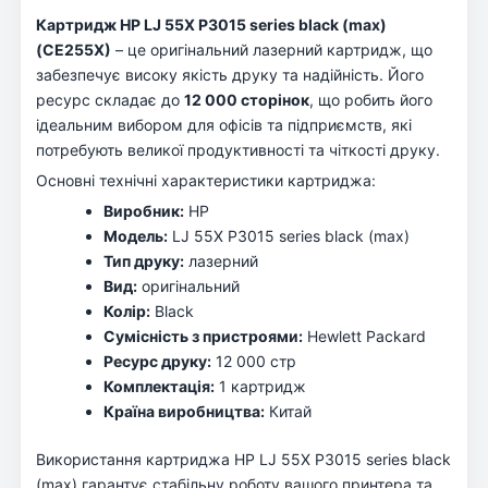
Картридж HP LJ 55X P3015 series black (max)
(CE255X)
– це оригінальний лазерний картридж, що
забезпечує високу якість друку та надійність. Його
ресурс складає до
12 000 сторінок
, що робить його
ідеальним вибором для офісів та підприємств, які
потребують великої продуктивності та чіткості друку.
Основні технічні характеристики картриджа:
Виробник:
HP
Модель:
LJ 55X P3015 series black (max)
Тип друку:
лазерний
Вид:
оригінальний
Колір:
Black
Сумісність з пристроями:
Hewlett Packard
Ресурс друку:
12 000 стр
Комплектація:
1 картридж
Країна виробництва:
Китай
Використання картриджа HP LJ 55X P3015 series black
(max) гарантує стабільну роботу вашого принтера та