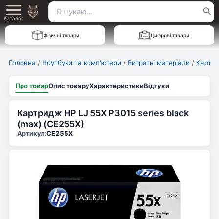
Перейти
Пошук
Main
до
Каталог
для:
вмісту
Menu
Фізичні товари
Цифрові товари
Головна
/
Ноутбуки та комп'ютери
/
Витратні матеріали
/
Картри
Про товар
Опис товару
Характеристики
Відгуки
Картридж HP LJ 55X P3015 series black
(max) (CE255X)
Артикул:
CE255X