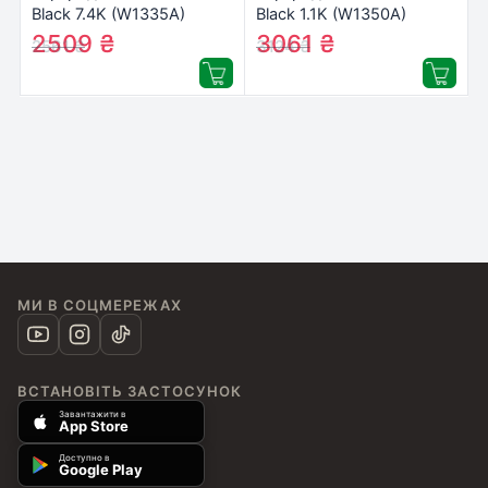
Black 7.4K (W1335A)
Black 1.1K (W1350A)
2509
₴
3061
₴
2561
₴
3124
₴
МИ В СОЦМЕРЕЖАХ
ВСТАНОВІТЬ ЗАСТОСУНОК
Завантажити в
App Store
Доступно в
Google Play