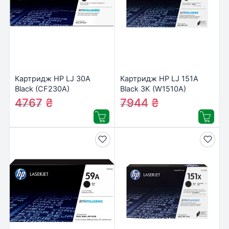
Картридж HP LJ 30A
Картридж HP LJ 151A
Black (CF230A)
Black 3K (W1510A)
4767
₴
7944
₴
4865
₴
8107
₴