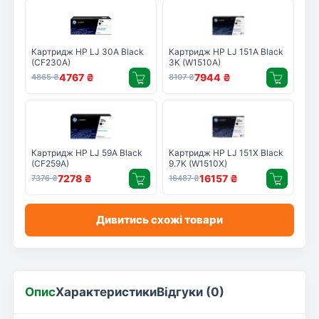
Картридж HP LJ 30A Black
Картридж HP LJ 151A Black
(CF230A)
3K (W1510A)
4767
₴
7944
₴
4865
₴
8107
₴
Картридж HP LJ 59A Black
Картридж HP LJ 151X Black
(CF259A)
9.7K (W1510X)
7278
₴
16157
₴
7376
₴
16487
₴
Дивитись схожі товари
Опис
Характеристики
Відгуки (0)