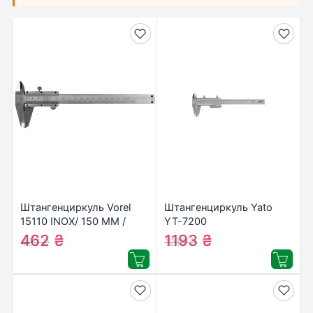
Штангенциркуль Vorel
Штангенциркуль Yato
15110 INOX/ 150 ММ /
YT-7200
0,02 ММ (15110)
462
₴
1193
₴
482
₴
1218
₴