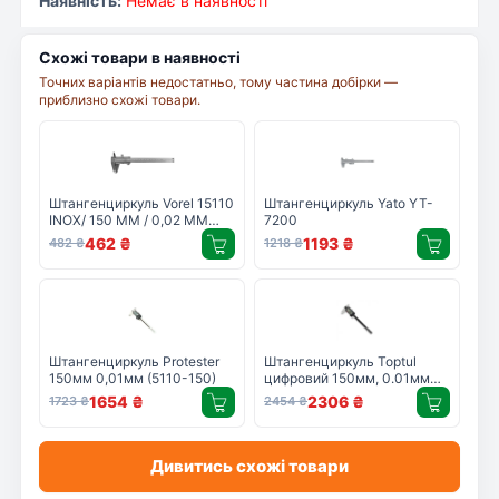
Наявність:
Немає в наявності
Схожі товари в наявності
Точних варіантів недостатньо, тому частина добірки —
приблизно схожі товари.
Штангенциркуль Vorel 15110
Штангенциркуль Yato YT-
INOX/ 150 ММ / 0,02 ММ
7200
(15110)
462
₴
1193
₴
482
₴
1218
₴
Штангенциркуль Protester
Штангенциркуль Toptul
150мм 0,01мм (5110-150)
цифровий 150мм, 0.01мм
(IACC1150)
1654
₴
2306
₴
1723
₴
2454
₴
Дивитись схожі товари