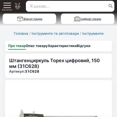
Перейти
Пошук
Main
до
Каталог
для:
вмісту
Menu
Фізичні товари
Цифрові товари
Головна
/
Інструменти та автотовари
/
Інструменти
Про товар
Опис товару
Характеристики
Відгуки
Штангенциркуль Topex цифровий, 150
мм (31C628)
Артикул:
31C628