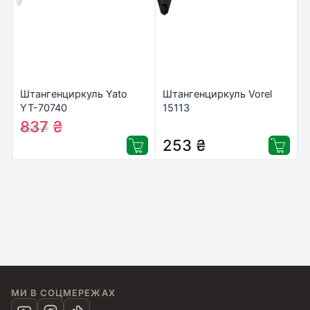
Штангенциркуль Yato
Штангенциркуль Vorel
YT-70740
15113
837
₴
855
₴
253
₴
МИ В СОЦМЕРЕЖАХ