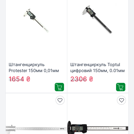
Штангенциркуль
Штангенциркуль Toptul
Protester 150мм 0,01мм
цифровий 150мм, 0.01мм
(5110-150)
(IACC1150)
1654
₴
2306
₴
1723
₴
2454
₴