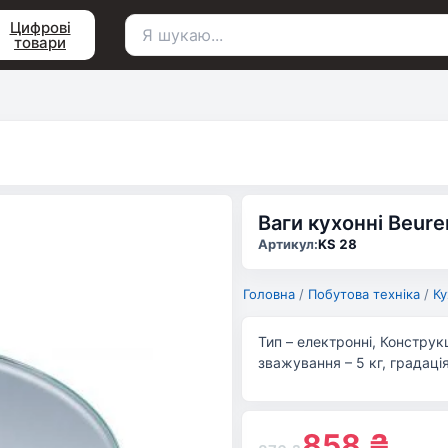
Цифрові
товари
Пошук
для:
Ваги кухонні Beure
Артикул:
KS 28
Головна
/
Побутова техніка
/
Ку
Тип – електронні, Констру
зважування – 5 кг, градація 
858
₴