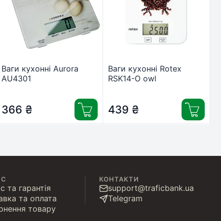
Ваги кухонні Aurora
Ваги кухонні Rotex
AU4301
RSK14-O owl
366
₴
439
₴
ІС
КОНТАКТИ
с та гарантія
support@traficbank.ua
авка та оплата
Telegram
рнення товару