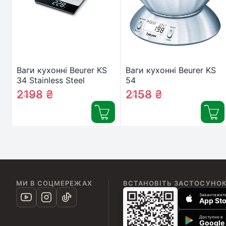
Ваги кухонні Beurer KS
Ваги кухонні Beurer KS
34 Stainless Steel
54
2198
₴
2158
₴
2314
₴
2203
₴
МИ В СОЦМЕРЕЖАХ
ВСТАНОВІТЬ ЗАСТОСУНО
Завантажити
App Sto
Доступно в
Google 