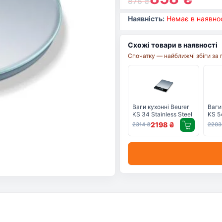
876
₴
Наявність:
Немає в наявнос
Схожі товари в наявності
Спочатку — найближчі збіги за 
Ваги кухонні Beurer
Ваги
KS 34 Stainless Steel
KS 5
2198
₴
2314
₴
220