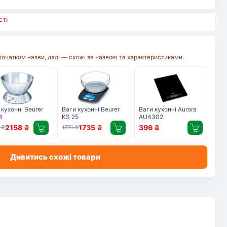
ті
початком назви, далі — схожі за назвою та характеристиками.
 кухонні Beurer
Ваги кухонні Beurer
Ваги кухонні Aurora
4
KS 25
AU4302
2158
₴
1735
₴
396
₴
3
₴
1771
₴
Дивитись схожі товари