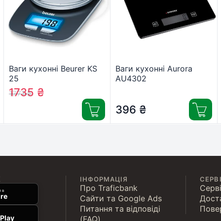
Ваги кухонні Beurer KS
Ваги кухонні Aurora
25
AU4302
1735
₴
1771
₴
396
₴
К
ІНФОРМАЦІЯ
СЕРВ
Про Traficbank
Серві
 в
re
Сайти та Google Ads
Дост
Питання та відповіді
Пове
Play
(FAQ)