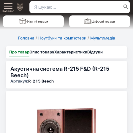
Перейти
Пошук
Main
до
Каталог
для:
вмісту
Menu
Фізичні товари
Цифрові товари
Головна
/
Ноутбуки та комп'ютери
/
Мультимедіа
Про товар
Опис товару
Характеристики
Відгуки
Акустична система R-215 F&D (R-215
Beech)
Артикул:
R-215 Beech