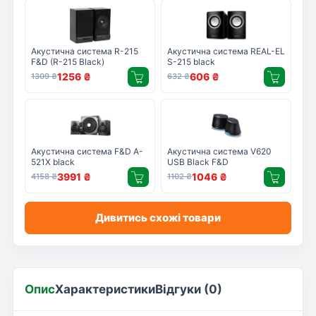
Акустична система R-215
Акустична система REAL-EL
F&D (R-215 Black)
S-215 black
1256
₴
606
₴
1309
₴
632
₴
Акустична система F&D A-
Акустична система V620
521X black
USB Black F&D
3991
₴
1046
₴
4158
₴
1102
₴
Дивитись схожі товари
Опис
Характеристики
Відгуки (0)