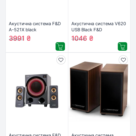
Акустична система F&D
Акустична система V620
A-521X black
USB Black F&D
3991
₴
1046
₴
4158
₴
1102
₴
Акустична система F&D
Акустична система