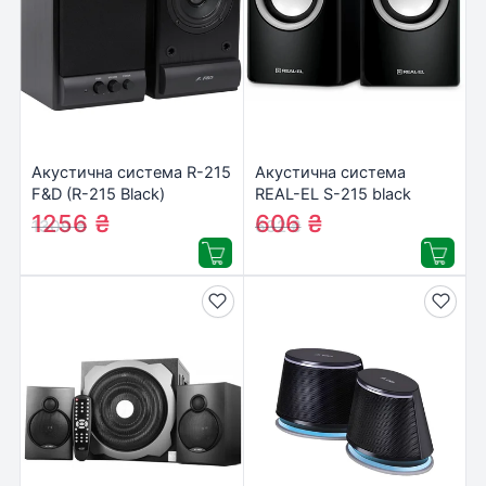
Акустична система R-215
Акустична система
F&D (R-215 Black)
REAL-EL S-215 black
1256
₴
606
₴
1309
₴
632
₴