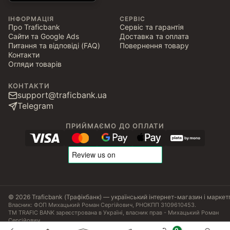
ІНФОРМАЦІЯ
СЕРВІС
Про Traficbank
Сервіс та гарантія
Сайти та Google Ads
Доставка та оплата
Питання та відповіді (FAQ)
Повернення товару
Контакти
Огляди товарів
КОНТАКТИ
support@traficbank.ua
Telegram
ПРИЙМАЄМО ДО ОПЛАТИ
© 2026 Traficbank (Трафікбанк) — український інтернет-магазин і маркет
Власник: ФОП Михацький Роман Сергійович, РНОКПП 3109610453.
ТМ TRAFIC BANK зареєстрована в Україні, власник прав - Михацький Роман
Сергійович.