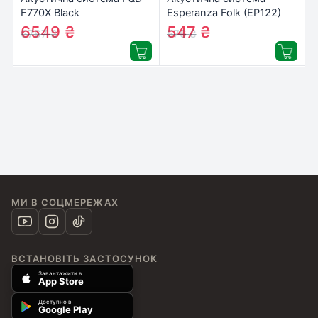
F770X Black
Esperanza Folk (EP122)
6549
₴
547
₴
6767
₴
576
₴
МИ В СОЦМЕРЕЖАХ
ВСТАНОВІТЬ ЗАСТОСУНОК
Завантажити в
App Store
Доступно в
Google Play