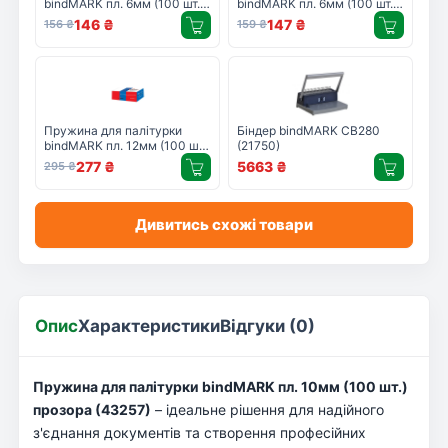
bindMARK пл. 6мм (100 шт.)
bindMARK пл. 6мм (100 шт.)
черная (43152)
зеленая (43155)
146
₴
147
₴
156
₴
159
₴
Пружина для палітурки
Біндер bindMARK CB280
bindMARK пл. 12мм (100 шт.)
(21750)
синяя (43313)
277
₴
5663
₴
295
₴
Дивитись схожі товари
Опис
Характеристики
Відгуки (0)
Пружина для палітурки bindMARK пл. 10мм (100 шт.)
прозора (43257)
– ідеальне рішення для надійного
з'єднання документів та створення професійних