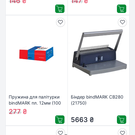
146
₴
147
₴
156
₴
159
₴
Пружина для палітурки
Біндер bindMARK CB280
bindMARK пл. 12мм (100
(21750)
шт.) синяя (43313)
277
₴
295
₴
5663
₴