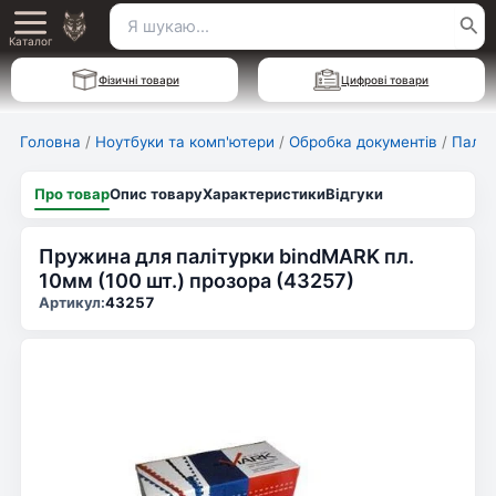
Перейти
Пошук
Main
до
Каталог
для:
вмісту
Menu
Фізичні товари
Цифрові товари
Головна
/
Ноутбуки та комп'ютери
/
Обробка документів
/
Паліт
Про товар
Опис товару
Характеристики
Відгуки
Пружина для палітурки bindMARK пл.
10мм (100 шт.) прозора (43257)
Артикул:
43257