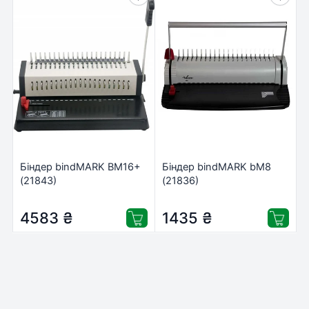
Біндер bindMARK BM16+
Біндер bindMARK bM8
(21843)
(21836)
4583
₴
1435
₴