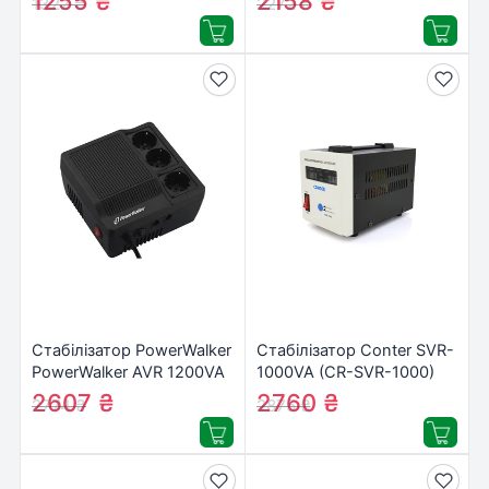
1255
₴
2158
₴
1322
₴
2272
₴
Стабілізатор PowerWalker
Стабілізатор Conter SVR-
PowerWalker AVR 1200VA
1000VA (CR-SVR-1000)
(10120302)
2607
₴
2760
₴
2774
₴
2875
₴