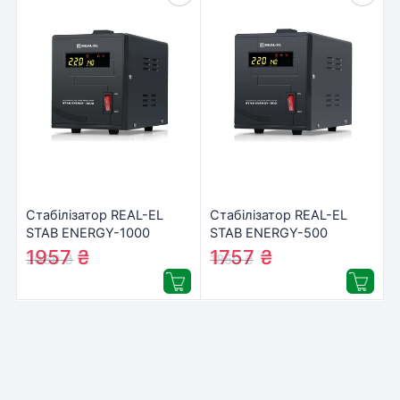
Стабілізатор REAL-EL
Стабілізатор REAL-EL
STAB ENERGY-1000
STAB ENERGY-500
(EL122400012)
(EL122400011)
1957
₴
1757
₴
2060
₴
1850
₴