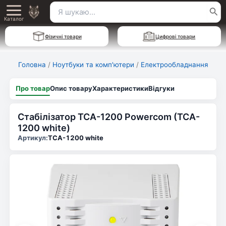
Перейти
Пошук
Main
до
Каталог
для:
вмісту
Menu
Фізичні товари
Цифрові товари
Головна
/
Ноутбуки та комп'ютери
/
Електрообладнання
Про товар
Опис товару
Характеристики
Відгуки
Стабілізатор TCA-1200 Powercom (TCA-
1200 white)
Артикул:
TCA-1200 white