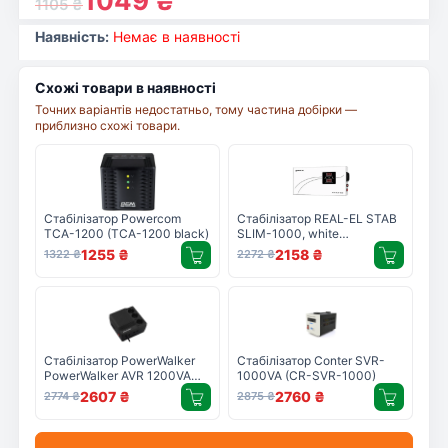
1049
₴
1105
₴
Наявність:
Немає в наявності
Схожі товари в наявності
Точних варіантів недостатньо, тому частина добірки —
приблизно схожі товари.
Стабілізатор Powercom
Стабілізатор REAL-EL STAB
TCA-1200 (TCA-1200 black)
SLIM-1000, white
(EL122400007)
1255
₴
2158
₴
1322
₴
2272
₴
Стабілізатор PowerWalker
Стабілізатор Conter SVR-
PowerWalker AVR 1200VA
1000VA (CR-SVR-1000)
(10120302)
2607
₴
2760
₴
2774
₴
2875
₴