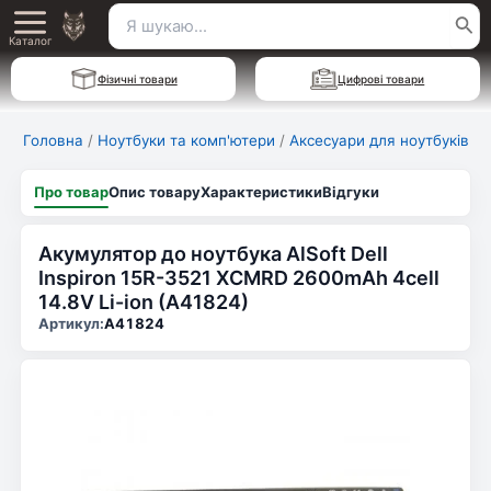
Перейти
Пошук
Main
до
Каталог
для:
вмісту
Menu
Фізичні товари
Цифрові товари
Головна
/
Ноутбуки та комп'ютери
/
Аксесуари для ноутбуків
Про товар
Опис товару
Характеристики
Відгуки
Акумулятор до ноутбука AlSoft Dell
Inspiron 15R-3521 XCMRD 2600mAh 4cell
14.8V Li-ion (A41824)
Артикул:
A41824