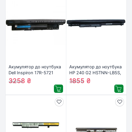
Акумулятор до ноутбука
Акумулятор до ноутбука
Dell Inspiron 17R-5721
HP 240 G2 HSTNN-LB5S,
MR90Y 65Wh (5800mAh)
2600mAh, 4cell, 14.8V, Li-
3258
₴
1855
₴
3581
₴
2017
₴
6cell 11.1V Li-ion (A41825)
ion (A47238)