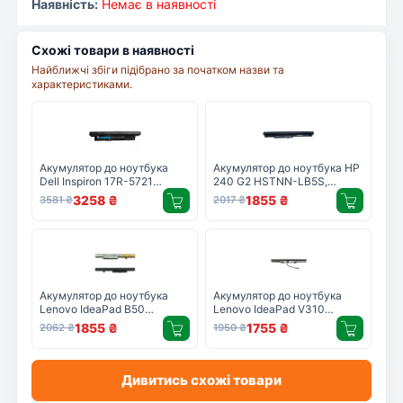
Наявність:
Немає в наявності
Схожі товари в наявності
Найближчі збіги підібрано за початком назви та
характеристиками.
Акумулятор до ноутбука
Акумулятор до ноутбука HP
Dell Inspiron 17R-5721
240 G2 HSTNN-LB5S,
MR90Y 65Wh (5800mAh)
2600mAh, 4cell, 14.8V, Li-ion
3258
₴
1855
₴
3581
₴
2017
₴
6cell 11.1V Li-ion (A41825)
(A47238)
Акумулятор до ноутбука
Акумулятор до ноутбука
Lenovo IdeaPad B50
Lenovo IdeaPad V310
L12M4E55, 2600mAh (37Wh),
L15S4A02, 2600mAh (37Wh),
1855
₴
1755
₴
2062
₴
1950
₴
4cell, 14.4V, Li-ion AlSoft
4cell, 14.4V, Li-ion AlSoft
(A71081)
(A71144)
Дивитись схожі товари