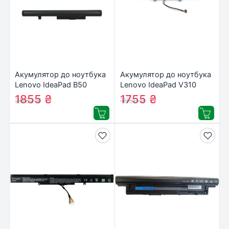
Акумулятор до ноутбука
Акумулятор до ноутбука
Lenovo IdeaPad B50
Lenovo IdeaPad V310
L12M4E55, 2600mAh
L15S4A02, 2600mAh
1855
₴
1755
₴
2062
₴
1950
₴
(37Wh), 4cell, 14.4V, Li-ion
(37Wh), 4cell, 14.4V, Li-ion
AlSoft (A71081)
AlSoft (A71144)