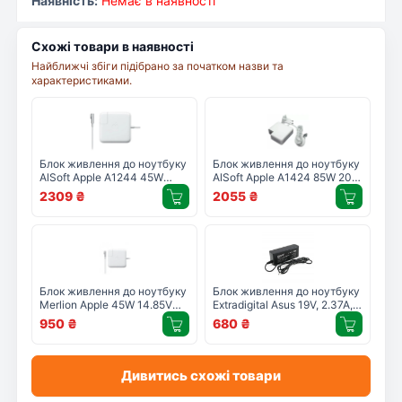
Наявність:
Немає в наявності
Схожі товари в наявності
Найближчі збіги підібрано за початком назви та
характеристиками.
Блок живлення до ноутбуку
Блок живлення до ноутбуку
AlSoft Apple A1244 45W
AlSoft Apple A1424 85W 20V,
14.5V, 3.1A, MagSafe
4.25A, MagSafe2 (A40376)
2309
₴
2055
₴
(A40113)
Блок живлення до ноутбуку
Блок живлення до ноутбуку
Merlion Apple 45W 14.85V
Extradigital Asus 19V, 2.37A,
3.05A, MagSafe (20430 /
45W (3.0x1.35) (PSA3835)
950
₴
680
₴
LAMS/45)
Дивитись схожі товари