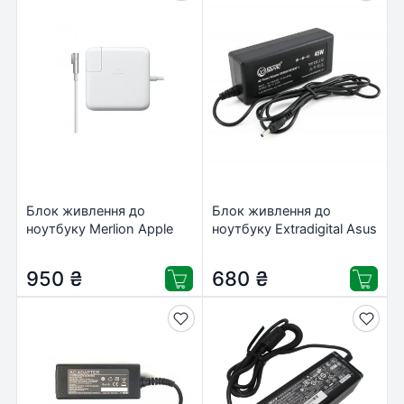
Блок живлення до
Блок живлення до
ноутбуку Merlion Apple
ноутбуку Extradigital Asus
45W 14.85V 3.05A,
19V, 2.37A, 45W
MagSafe (20430 /
(3.0×1.35) (PSA3835)
950
₴
680
₴
LAMS/45)