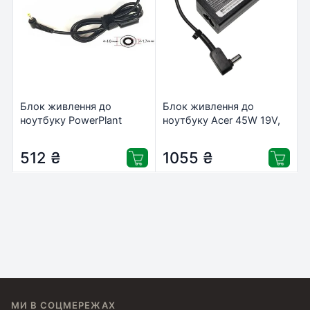
Блок живлення до
Блок живлення до
ноутбуку PowerPlant
ноутбуку Acer 45W 19V,
IBM/LENOVO 220V, 20V
2.37A, 5.5/1.7 (A13-
45W 2.25A (4.0*1.7)
045N2A / A40241)
512
₴
1055
₴
(IB45H4017)
МИ В СОЦМЕРЕЖАХ