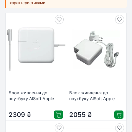
характеристиками.
Блок живлення до
Блок живлення до
ноутбуку AlSoft Apple
ноутбуку AlSoft Apple
A1244 45W 14.5V, 3.1A,
A1424 85W 20V, 4.25A,
MagSafe (A40113)
MagSafe2 (A40376)
2309
₴
2055
₴