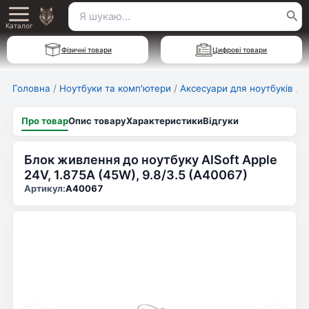
Перейти
Пошук
Main
до
Каталог
для:
вмісту
Menu
Фізичні товари
Цифрові товари
Головна
/
Ноутбуки та комп'ютери
/
Аксесуари для ноутбуків
/
Б
Про товар
Опис товару
Характеристики
Відгуки
Блок живлення до ноутбуку AlSoft Apple
24V, 1.875A (45W), 9.8/3.5 (A40067)
Артикул:
A40067